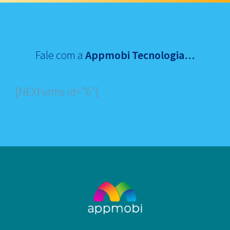
Fale com a
Appmobi Tecnologia…
[NEXForms id=”6″]