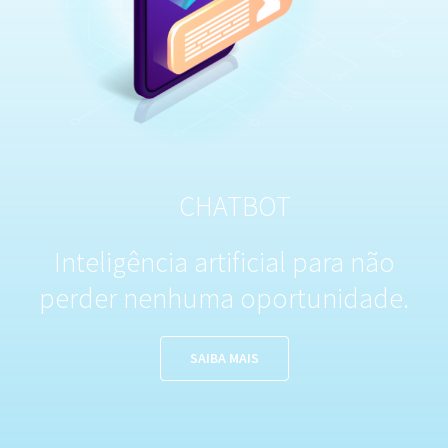
CHATBOT
Inteligência artificial para não
perder
nenhuma oportunidade.
SAIBA MAIS