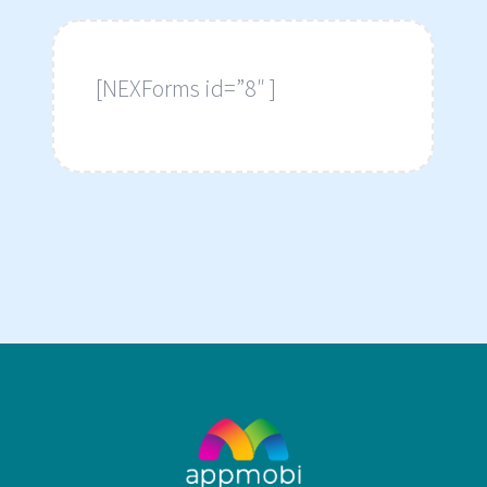
[NEXForms id=”8″ ]